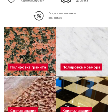
сертифицирован
доставка
Скидки постоянным
клиентам
Полировка гранита
Полировка мрамора
Состаривание
Кристализация