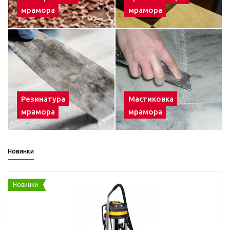
мрамора
мрамора
Резинатура
Мастиковка
мрамора
мрамора
Новинки
Новинки