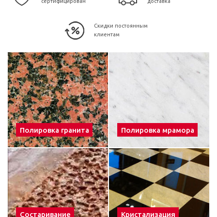
сертифицирован
доставка
Скидки постоянным
клиентам
Полировка гранита
Полировка мрамора
Состаривание
Кристализация