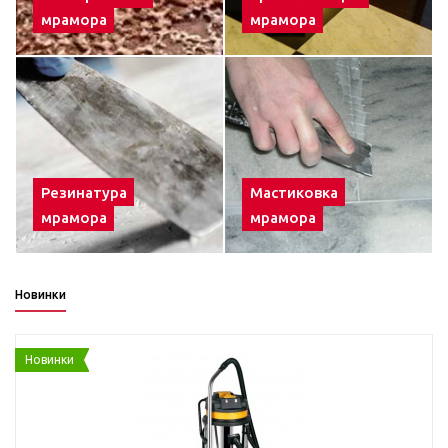
мрамора
мрамора
Резинатура
Мастиковка
мрамора
мрамора
Новинки
Новинки